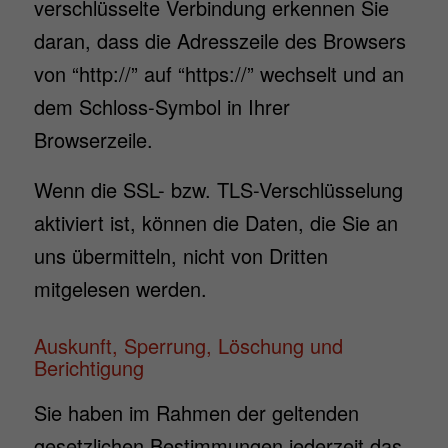
verschlüsselte Verbindung erkennen Sie
die einwandfreie Funktion der Website erforderlich.
daran, dass die Adresszeile des Browsers
Cookie-Informationen anzeigen
von “http://” auf “https://” wechselt und an
Exte
Externe Medien (7)
dem Schloss-Symbol in Ihrer
Inhalte von Videoplattformen und Social-Media-Plattformen werden
Browserzeile.
standardmäßig blockiert. Wenn Cookies von externen Medien akzeptiert
werden, bedarf der Zugriff auf diese Inhalte keiner manuellen Einwilligung
mehr.
Wenn die SSL- bzw. TLS-Verschlüsselung
Cookie-Informationen anzeigen
aktiviert ist, können die Daten, die Sie an
powered by Borlabs Cookie
uns übermitteln, nicht von Dritten
Datenschutzerklärung
Impressum
mitgelesen werden.
Auskunft, Sperrung, Löschung und
Berichtigung
Sie haben im Rahmen der geltenden
gesetzlichen Bestimmungen jederzeit das