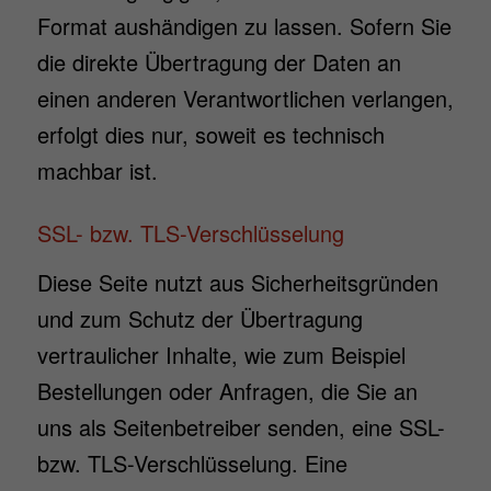
Wir verwenden Cookies und andere Technologien auf unserer
Format aushändigen zu lassen. Sofern Sie
Website. Einige von ihnen sind essenziell, während andere uns
die direkte Übertragung der Daten an
helfen, diese Website und Ihre Erfahrung zu verbessern.
Personenbezogene Daten können verarbeitet werden (z. B. IP-
einen anderen Verantwortlichen verlangen,
Adressen), z. B. für personalisierte Anzeigen und Inhalte oder
Anzeigen- und Inhaltsmessung.
Weitere Informationen über die
erfolgt dies nur, soweit es technisch
Verwendung Ihrer Daten finden Sie in unserer
machbar ist.
Datenschutzerklärung
.
Hier finden Sie eine Übersicht über alle verwendeten Cookies. Sie
können Ihre Einwilligung zu ganzen Kategorien geben oder sich
SSL- bzw. TLS-Verschlüsselung
weitere Informationen anzeigen lassen und so nur bestimmte
Cookies auswählen.
Diese Seite nutzt aus Sicherheitsgründen
Alle akzeptieren
Speichern
und zum Schutz der Übertragung
vertraulicher Inhalte, wie zum Beispiel
Nur essenzielle Cookies akzeptieren
Bestellungen oder Anfragen, die Sie an
Zurück
uns als Seitenbetreiber senden, eine SSL-
Datenschutzeinstellungen
Essenziell (1)
bzw. TLS-Verschlüsselung. Eine
Essenzielle Cookies ermöglichen grundlegende Funktionen und sind für