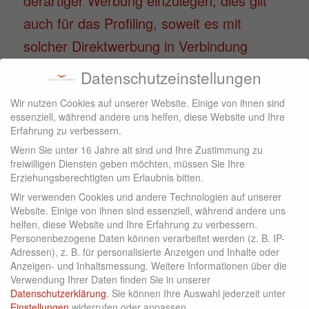
derartiger Werbung einzulegen; dies gilt
auch für das Profiling, soweit es mit
solcher Direktwerbung in Verbindung
steht. Wenn Sie widersprechen, werden
Datenschutzeinstellungen
Ihre personenbezogenen Daten
Wir nutzen Cookies auf unserer Website. Einige von ihnen sind
anschließend nicht mehr zum Zwecke der
essenziell, während andere uns helfen, diese Website und Ihre
Erfahrung zu verbessern.
Direktwerbung verwendet (Widerspruch
Wenn Sie unter 16 Jahre alt sind und Ihre Zustimmung zu
nach Art. 21 Abs. 2 DSGVO).
freiwilligen Diensten geben möchten, müssen Sie Ihre
Erziehungsberechtigten um Erlaubnis bitten.
Beschwerderecht bei der zuständigen
Wir verwenden Cookies und andere Technologien auf unserer
Website. Einige von ihnen sind essenziell, während andere uns
Aufsichtsbehörde
helfen, diese Website und Ihre Erfahrung zu verbessern.
Personenbezogene Daten können verarbeitet werden (z. B. IP-
Im Falle von Verstößen gegen die DSGVO
Adressen), z. B. für personalisierte Anzeigen und Inhalte oder
steht den Betroffenen ein
Anzeigen- und Inhaltsmessung.
Weitere Informationen über die
Verwendung Ihrer Daten finden Sie in unserer
Beschwerderecht bei einer
Datenschutzerklärung
.
Sie können Ihre Auswahl jederzeit unter
Einstellungen
widerrufen oder anpassen.