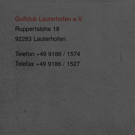
Hier 
Einwi
anzei
Golfclub Lauterhofen e.V.
Ruppertslohe 18
Al
92283 Lauterhofen
Nu
Telefon +49 9186 / 1574
Date
Telefax +49 9186 / 1527
Esse
Essen
Funkt
Ext
Inhal
Wenn 
keine