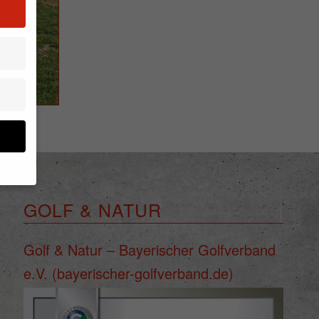
GOLF & NATUR
en
n.
ge
Golf & Natur – Bayerischer Golfverband
re
e.V. (bayerischer-golfverband.de)
den
igen-
en