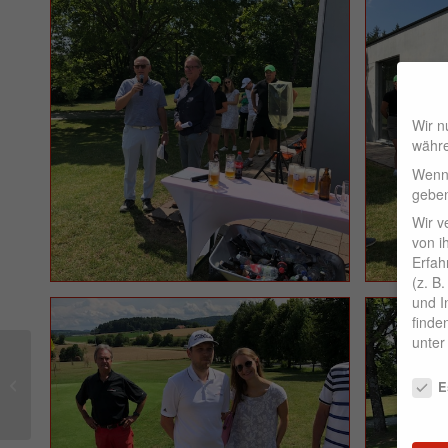
Wir n
währe
Wenn 
geben
Wir v
von i
Erfah
(z. B
und I
finde
unte
Date
Kindermannschaft
E
siegreich!