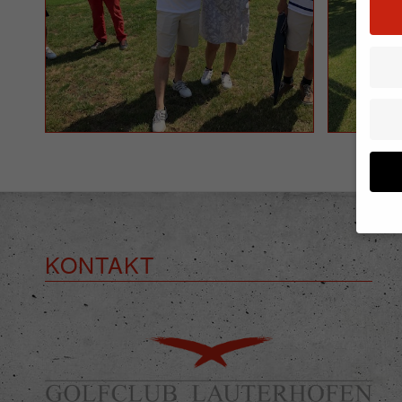
KONTAKT
Wenn 
geben
Wir v
von i
Erfah
(z. B
und I
finde