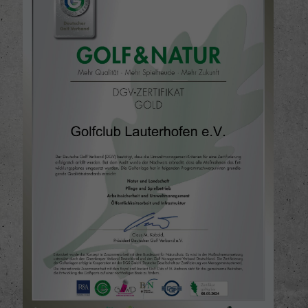
re
Zurück
ie
Externe Medien
iert.
lte