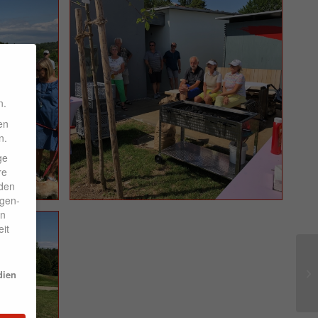
n.
en
n.
ge
re
den
igen-
en
it
dien