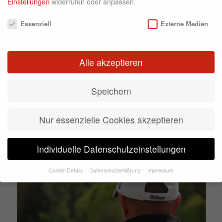
Einstellungen
widerrufen oder anpassen.
Datenschutzeinstellungen
Essenziell
Externe Medien
Alle akzeptieren
Speichern
Nur essenzielle Cookies akzeptieren
Individuelle Datenschutzeinstellungen
Cookie-Details
Datenschutzerklärung
Impressum
Datenschutzeinstellungen
Wenn Sie unter 16 Jahre alt sind und Ihre Zustimmung zu
freiwilligen Diensten geben möchten, müssen Sie Ihre