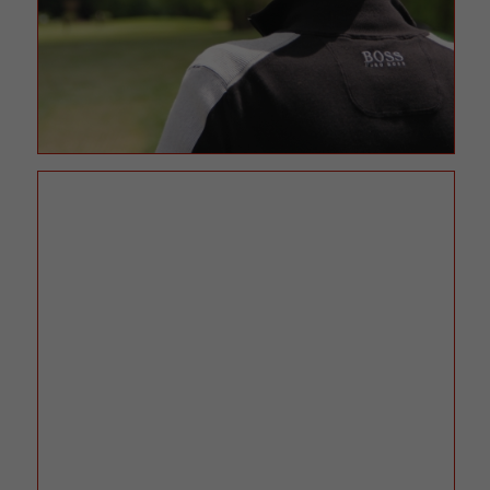
Erziehungsberechtigten um Erlaubnis bitten.
Wir verwenden Cookies und andere Technologien auf unserer
Website. Einige von ihnen sind essenziell, während andere uns
helfen, diese Website und Ihre Erfahrung zu verbessern.
Personenbezogene Daten können verarbeitet werden (z. B. IP-
Adressen), z. B. für personalisierte Anzeigen und Inhalte oder
Anzeigen- und Inhaltsmessung.
Weitere Informationen über die
Verwendung Ihrer Daten finden Sie in unserer
Datenschutzerklärung
.
Hier finden Sie eine Übersicht über alle verwendeten Cookies. Sie
können Ihre Einwilligung zu ganzen Kategorien geben oder sich
weitere Informationen anzeigen lassen und so nur bestimmte
Cookies auswählen.
Alle akzeptieren
Speichern
Nur essenzielle Cookies akzeptieren
Zurück
Datenschutzeinstellungen
Essenziell (1)