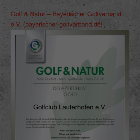
mehr.
Golf & Natur – Bayerischer Golfverband
Cookie-Informationen anzeigen
e.V. (bayerischer-golfverband.de)
powered by Borlabs Cookie
Datenschutzerklärung
Impressum