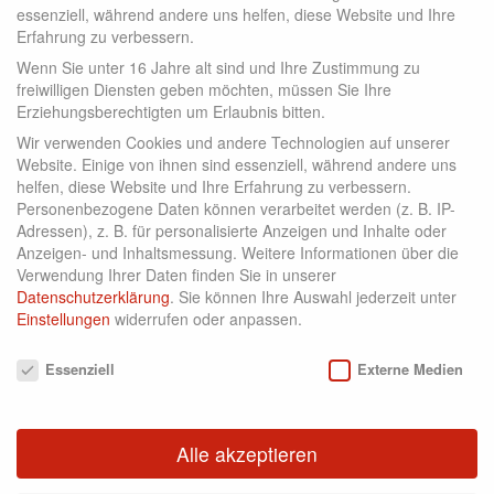
essenziell, während andere uns helfen, diese Website und Ihre
Erfahrung zu verbessern.
Wenn Sie unter 16 Jahre alt sind und Ihre Zustimmung zu
freiwilligen Diensten geben möchten, müssen Sie Ihre
KONTAKT
Erziehungsberechtigten um Erlaubnis bitten.
Wir verwenden Cookies und andere Technologien auf unserer
Website. Einige von ihnen sind essenziell, während andere uns
helfen, diese Website und Ihre Erfahrung zu verbessern.
Personenbezogene Daten können verarbeitet werden (z. B. IP-
Adressen), z. B. für personalisierte Anzeigen und Inhalte oder
Anzeigen- und Inhaltsmessung.
Weitere Informationen über die
Verwendung Ihrer Daten finden Sie in unserer
Datenschutzerklärung
.
Sie können Ihre Auswahl jederzeit unter
Einstellungen
widerrufen oder anpassen.
Datenschutzeinstellungen
Golfclub Lauterhofen e.V.
Essenziell
Externe Medien
Ruppertslohe 18
92283 Lauterhofen
Alle akzeptieren
Telefon +49 9186 / 1574