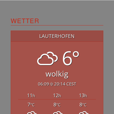
WETTER
LAUTERHOFEN
6°
wolkig
06:09
20:14 CEST
11
12
13
h
h
h
7
8
8
°C
°C
°C