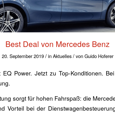
Best Deal von Mercedes Benz
/
/
20. September 2019
in
Aktuelles
von
Guido Hoferer
t EQ Power. Jetzt zu Top-Konditionen. Bei
ung.
tung sorgt für hohen Fahrspaß: die Merced
d Vorteil bei der Dienstwagenbesteuerung