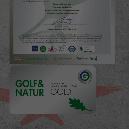
iert.
lte
pressum