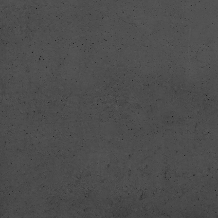
Inhal
Wenn 
keine
pow