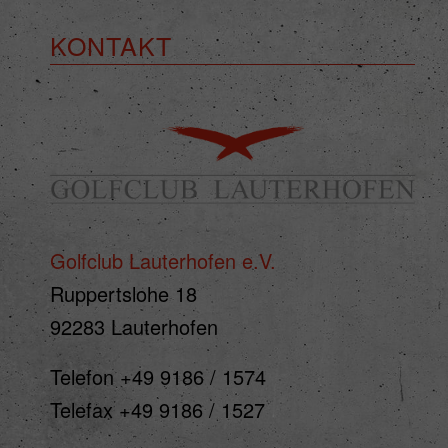
von i
Erfah
KONTAKT
(z. B
und I
finde
Hier 
Einwi
anzei
Al
Nu
Golfclub Lauterhofen e.V.
Ruppertslohe 18
Date
Esse
92283 Lauterhofen
Essen
Funkt
Telefon +49 9186 / 1574
Telefax +49 9186 / 1527
Ext