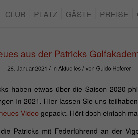
CLUB
PLATZ
GÄSTE
PREISE
ues aus der Patricks Golfakade
/
/
26. Januar 2021
in
Aktuelles
von
Guido Hoferer
cks haben etwas über die Saison 2020 phi
gen in 2021. Hier lassen Sie uns teilhabe
 neues Video
gepackt. Hört doch einfach mal
die Patricks mit Federführend an der Vig