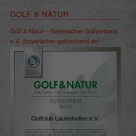
re
den
GOLF & NATUR
igen-
en
Golf & Natur – Bayerischer Golfverband
re
e.V. (bayerischer-golfverband.de)
Zurück
ie
Externe Medien