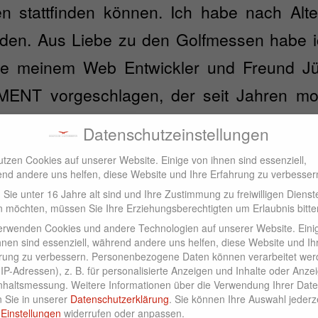
n stattfinden können. Ich habe nach Alte
nden. Aus Liebe zu den Golfmessen habe ic
se meinem Web Entwickler und Freund 
T vorgeschlagen, der seit Jahren mode
für meine eigenen Shops zur Verfügu
Datenschutzeinstellungen
nd Überzeugung dieser Idee hat uns bei
utzen Cookies auf unserer Website. Einige von ihnen sind essenziell,
nd andere uns helfen, diese Website und Ihre Erfahrung zu verbesser
Sie unter 16 Jahre alt sind und Ihre Zustimmung zu freiwilligen Dienst
 möchten, müssen Sie Ihre Erziehungsberechtigten um Erlaubnis bitte
st:
erwenden Cookies und andere Technologien auf unserer Website. Eini
hnen sind essenziell, während andere uns helfen, diese Website und Ih
ste deutsche virtuelle Golfmesse
rung zu verbessern.
Personenbezogene Daten können verarbeitet wer
. IP-Adressen), z. B. für personalisierte Anzeigen und Inhalte oder Anze
nhaltsmessung.
Weitere Informationen über die Verwendung Ihrer Dat
n Sie in unserer
Datenschutzerklärung
.
Sie können Ihre Auswahl jederze
r
Einstellungen
widerrufen oder anpassen.