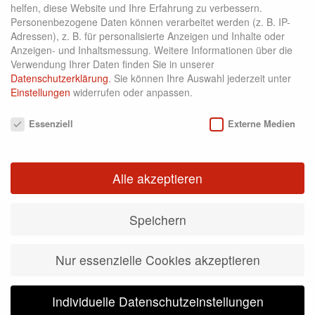
Golfclub Lauterhofen e.V.
helfen, diese Website und Ihre Erfahrung zu verbessern.
Personenbezogene Daten können verarbeitet werden (z. B. IP-
Ruppertslohe 18
Adressen), z. B. für personalisierte Anzeigen und Inhalte oder
Anzeigen- und Inhaltsmessung.
Weitere Informationen über die
92283 Lauterhofen
Verwendung Ihrer Daten finden Sie in unserer
Datenschutzerklärung
.
Sie können Ihre Auswahl jederzeit unter
Telefon +49 9186 / 1574
Einstellungen
widerrufen oder anpassen.
Telefax +49 9186 / 1527
Datenschutzeinstellungen
Essenziell
Externe Medien
Alle akzeptieren
WETTER
Speichern
Nur essenzielle Cookies akzeptieren
LAUTERHOFEN
Individuelle Datenschutzeinstellungen