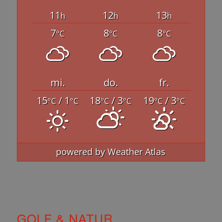
11
12
13
h
h
h
7
8
8
°C
°C
°C
mi.
do.
fr.
15
/ 1
18
/ 3
19
/ 3
°C
°C
°C
°C
°C
°C
powered by
Weather Atlas
GOLF & NATUR