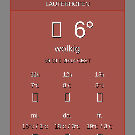
LAUTERHOFEN
6°
wolkig
06:09
20:14 CEST
11
12
13
h
h
h
7
8
8
°C
°C
°C
mi.
do.
fr.
15
/ 1
18
/ 3
19
/ 3
°C
°C
°C
°C
°C
°C