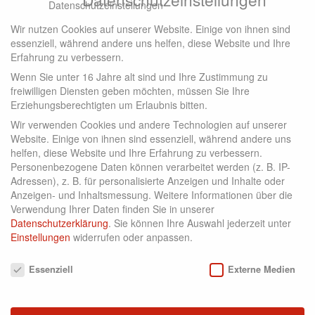
welche Bänke auf welchen Bahnen
Wir nutzen Cookies auf unserer Website. Einige von ihnen sind
essenziell, während andere uns helfen, diese Website und Ihre
noch frei sind, dürft ihr euch gerne
Erfahrung zu verbessern.
bei uns im Clubsekretariat melden.
Wenn Sie unter 16 Jahre alt sind und Ihre Zustimmung zu
freiwilligen Diensten geben möchten, müssen Sie Ihre
Jeder Beitrag hilft uns, die Qualität
Erziehungsberechtigten um Erlaubnis bitten.
Wir verwenden Cookies und andere Technologien auf unserer
und Atmosphäre unserer Anlage
Website. Einige von ihnen sind essenziell, während andere uns
helfen, diese Website und Ihre Erfahrung zu verbessern.
langfristig zu erhalten und weiter zu
Personenbezogene Daten können verarbeitet werden (z. B. IP-
verbessern.
Adressen), z. B. für personalisierte Anzeigen und Inhalte oder
Anzeigen- und Inhaltsmessung.
Weitere Informationen über die
Verwendung Ihrer Daten finden Sie in unserer
Herzliche Grüße
Datenschutzerklärung
.
Sie können Ihre Auswahl jederzeit unter
Einstellungen
widerrufen oder anpassen.
Datenschutzeinstellungen
Euer Clubteam
Essenziell
Externe Medien