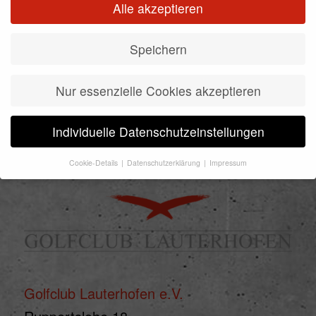
Alle akzeptieren
Speichern
Nur essenzielle Cookies akzeptieren
Individuelle Datenschutzeinstellungen
KONTAKT
Cookie-Details
Datenschutzerklärung
Impressum
Datenschutzeinstellungen
Wenn Sie unter 16 Jahre alt sind und Ihre Zustimmung zu
freiwilligen Diensten geben möchten, müssen Sie Ihre
Erziehungsberechtigten um Erlaubnis bitten.
Wir verwenden Cookies und andere Technologien auf unserer
Website. Einige von ihnen sind essenziell, während andere uns
helfen, diese Website und Ihre Erfahrung zu verbessern.
Golfclub Lauterhofen e.V.
Personenbezogene Daten können verarbeitet werden (z. B. IP-
Adressen), z. B. für personalisierte Anzeigen und Inhalte oder