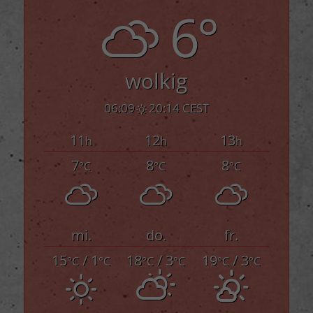
6°
wolkig
06:09
20:14 CEST
11
12
13
h
h
h
7
8
8
°C
°C
°C
mi.
do.
fr.
15
/ 1
18
/ 3
19
/ 3
°C
°C
°C
°C
°C
°C