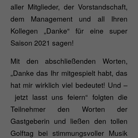
aller Mitglieder, der Vorstandschaft,
Nur essenzielle Cookies akzeptieren
dem Management und all Ihren
Zurück
Kollegen „Danke“ für eine super
Datenschutzeinstellungen
Essenziell (1)
Saison 2021 sagen!
Essenzielle Cookies ermöglichen grundlegende Funktionen und sind für
die einwandfreie Funktion der Website erforderlich.
Mit den abschließenden Worten,
Cookie-Informationen anzeigen
„Danke das Ihr mitgespielt habt, das
Exte
Externe Medien (7)
hat mir wirklich viel bedeutet! Und –
Inhalte von Videoplattformen und Social-Media-Plattformen werden
standardmäßig blockiert. Wenn Cookies von externen Medien akzeptiert
jetzt lasst uns feiern“ folgten die
werden, bedarf der Zugriff auf diese Inhalte keiner manuellen Einwilligung
mehr.
Teilnehmer den Worten der
Cookie-Informationen anzeigen
Gastgeberin und ließen den tollen
powered by Borlabs Cookie
Datenschutzerklärung
Impressum
Golftag bei stimmungsvoller Musik