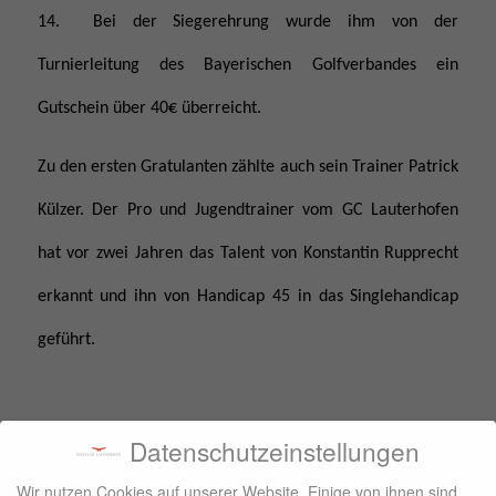
14. Bei der Siegerehrung wurde ihm von der
Turnierleitung des Bayerischen Golfverbandes
ein
Gutschein über 40€ überreicht.
Zu den ersten Gratulanten zählte auch sein Trainer Patrick
Külzer. Der Pro und Jugendtrainer vom GC Lauterhofen
hat vor zwei Jahren das Talent von Konstantin Rupprecht
erkannt und ihn von Handicap 45 in das Singlehandicap
geführt.
Datenschutzeinstellungen
Wir nutzen Cookies auf unserer Website. Einige von ihnen sind