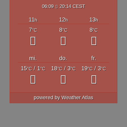
06:09
20:14 CEST
11
12
13
h
h
h
7
8
8
°C
°C
°C
mi.
do.
fr.
15
/ 1
18
/ 3
19
/ 3
°C
°C
°C
°C
°C
°C
powered by
Weather Atlas